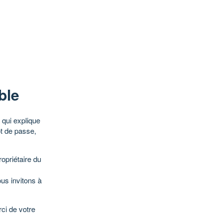
ble
qui explique
ot de passe,
opriétaire du
ous invitons à
ci de votre