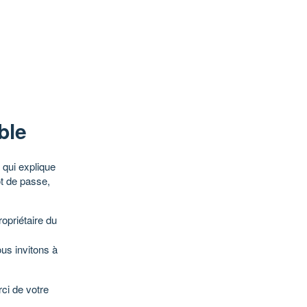
ble
qui explique
ot de passe,
opriétaire du
ous invitons à
ci de votre