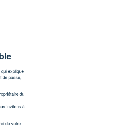
ble
qui explique
ot de passe,
opriétaire du
ous invitons à
ci de votre