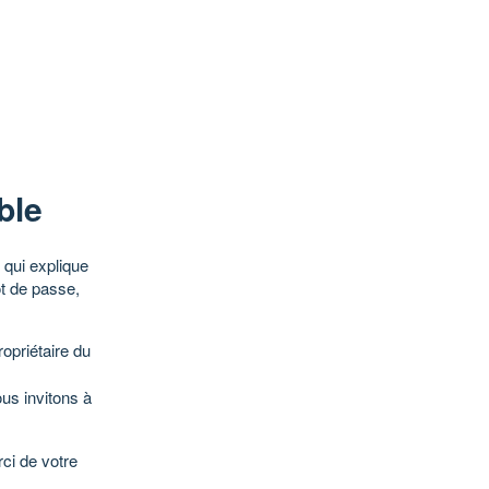
ble
qui explique
ot de passe,
opriétaire du
ous invitons à
ci de votre