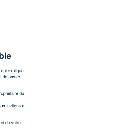
ble
qui explique
ot de passe,
opriétaire du
ous invitons à
ci de votre