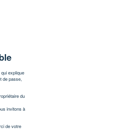
ble
qui explique
ot de passe,
opriétaire du
ous invitons à
ci de votre