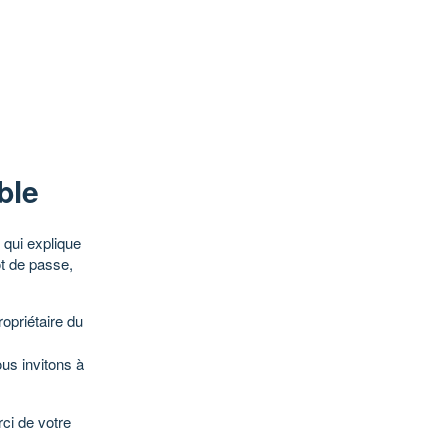
ble
qui explique
ot de passe,
opriétaire du
ous invitons à
ci de votre